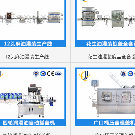
12头麻油灌装生产线
花生油灌装旋盖全套