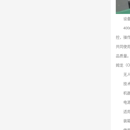
设备
4
控，操
共同使
品质量
姆龙（
无
技
机器
电源
适用
装箱
使用